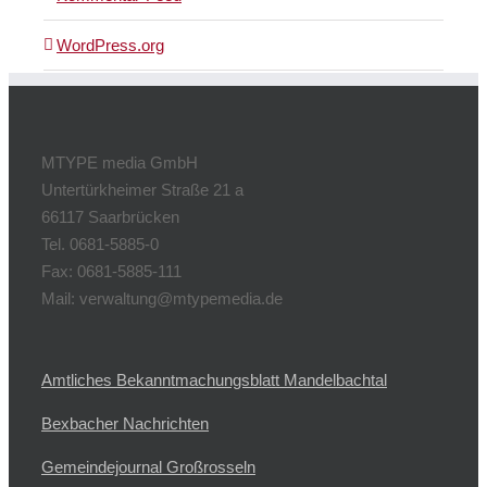
WordPress.org
MTYPE media GmbH
Untertürkheimer Straße 21 a
66117 Saarbrücken
Tel. 0681-5885-0
Fax: 0681-5885-111
Mail: verwaltung@mtypemedia.de
Amtliches Bekanntmachungsblatt Mandelbachtal
Bexbacher Nachrichten
Gemeindejournal Großrosseln