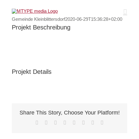
Zum
Inhalt
Gemeinde Kleinblittersdorf
2020-06-29T15:36:28+02:00
springen
Projekt Beschreibung
Projekt Details
Share This Story, Choose Your Platform!
Facebook
X
Reddit
LinkedIn
Tumblr
Pinterest
Vk
E-
Mail