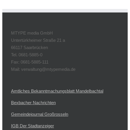
MTYPE media GmbH
Untertürkheimer Straße 21 a
66117 Saarbrücken
Tel. 0681-5885-0
Fax: 0681-5885-111
Mail: verwaltung@mtypemedia.de
Amtliches Bekanntmachungsblatt Mandelbachtal
Bexbacher Nachrichten
Gemeindejournal Großrosseln
IGB Der Stadtanzeiger